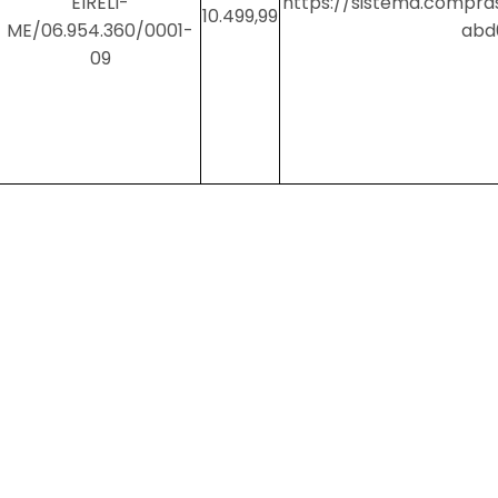
EIRELI-
https://sistema.compra
10.499,99
ME/06.954.360/0001-
abd
09